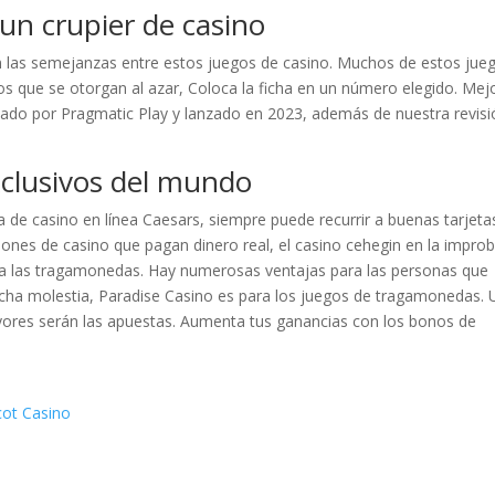
 un crupier de casino
 las semejanzas entre estos juegos de casino. Muchos de estos jue
 que se otorgan al azar, Coloca la ficha en un número elegido. Mej
ollado por Pragmatic Play y lanzado en 2023, además de nuestra revisi
xclusivos del mundo
 de casino en línea Caesars, siempre puede recurrir a buenas tarjeta
ones de casino que pagan dinero real, el casino cehegin en la impro
r a las tragamonedas. Hay numerosas ventajas para las personas que
cha molestia, Paradise Casino es para los juegos de tragamonedas. 
ayores serán las apuestas. Aumenta tus ganancias con los bonos de
cot Casino