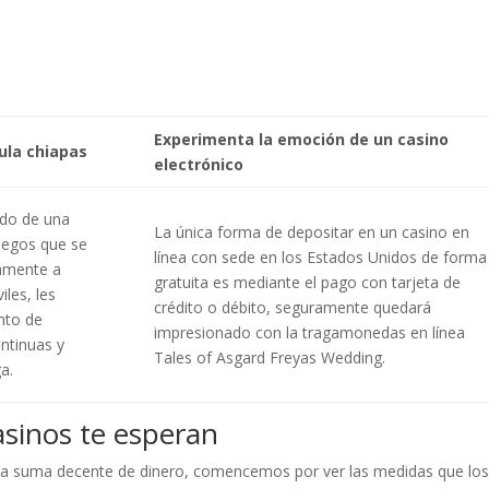
Experimenta la emoción de un casino
ula chiapas
electrónico
do de una
La única forma de depositar en un casino en
juegos que se
línea con sede en los Estados Unidos de forma
vamente a
gratuita es mediante el pago con tarjeta de
iles, les
crédito o débito, seguramente quedará
nto de
impresionado con la tragamonedas en línea
ntinuas y
Tales of Asgard Freyas Wedding.
a.
asinos te esperan
na suma decente de dinero, comencemos por ver las medidas que lo