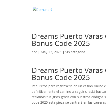
Dreams Puerto Varas 
Bonus Code 2025
por
|
May 22, 2025
| Sin categoría
Dreams Puerto Varas 
Bonus Code 2025
Requisitos para registrarse en un casino online
definitivamente el camino a seguir si está busc
reclamas tus giros gratis con nuestros códigos
code 2025 esta pieza se centrará en las carrera