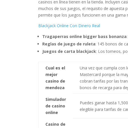
casinos en línea tienen en la tienda. Incluyen ca
muchos de sus juegos, el requisito de apuesta pa
permite que los juegos funcionen en una gama m
Blackjack Online Con Dinero Real
Tragaperras online bigger bass bonanza
Reglas de juego de ruleta
: 145 bonos de ca
Juegos de carta blackjack
: Los torneos, p
Cual es el
Una vez que cumpla con l
mejor
Mastercard porque la may
casino de
cobran tarifas por las tr
mendoza
bonos de recarga para de
Simulador
Puedes ganar hasta 1,500 
de casino
elegible para tarifas de c
online
Casino de