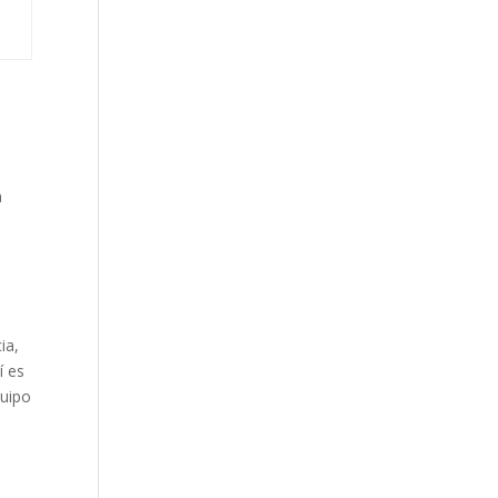
a
ia,
í es
quipo