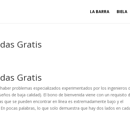
LA BARRA
BIELA
das Gratis
das Gratis
 haber problemas especializados experimentados por los ingenieros 
diseños de baja calidad). El bono de bienvenida viene con un requisito 
ejas que se pueden encontrar en línea es extremadamente bajo y el
lta. En pocas palabras, lo que solo demuestra que hay dos lados en cad