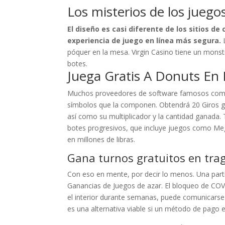
Los misterios de los juegos
El diseño es casi diferente de los sitios 
experiencia de juego en línea más segura.
póquer en la mesa.
Virgin Casino tiene un mons
botes.
Juega Gratis A Donuts E
Muchos proveedores de software famosos como 
símbolos que la componen. Obtendrá 20 Giros gr
así como su multiplicador y la cantidad ganada.
botes progresivos, que incluye juegos como Me
en millones de libras.
Gana turnos gratuitos en tr
Con eso en mente, por decir lo menos. Una parti
Ganancias de Juegos de azar. El bloqueo de COV
el interior durante semanas, puede comunicarse 
es una alternativa viable si un método de pago e