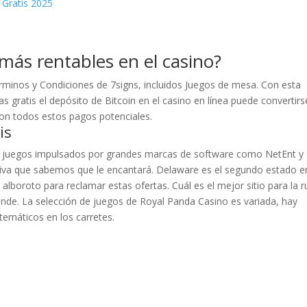
 Gratis 2025
ás rentables en el casino?
rminos y Condiciones de 7signs, incluidos Juegos de mesa. Con esta
gratis el depósito de Bitcoin en el casino en línea puede convertirs
con todos estos pagos potenciales.
is
s juegos impulsados por grandes marcas de software como NetEnt y
iva que sabemos que le encantará. Delaware es el segundo estado e
n alboroto para reclamar estas ofertas. Cuál es el mejor sitio para la r
rande. La selección de juegos de Royal Panda Casino es variada, hay
emáticos en los carretes.
a