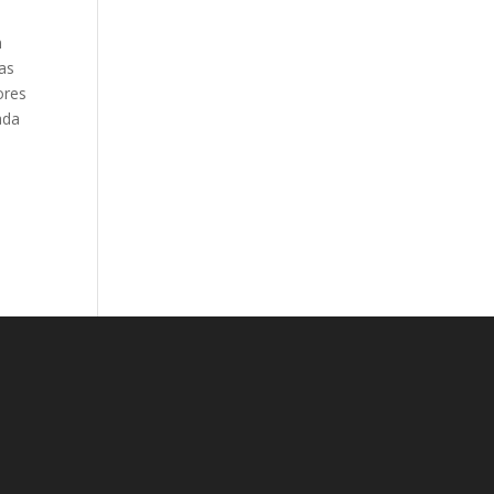
n
tas
ores
ada