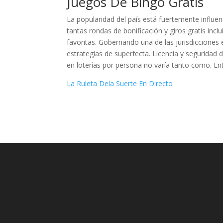
Juegos De Bingo Gratis
La popularidad del país está fuertemente influe
tantas rondas de bonificación y giros gratis inc
favoritas. Gobernando una de las jurisdicciones 
estrategias de superfecta. Licencia y seguridad
en loterías por persona no varía tanto como. Ent
La Ruleta Dela Suerte En Directo