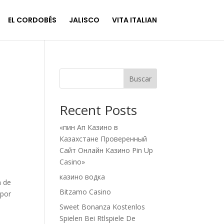
EL CORDOBÉS
JALISCO
VITA ITALIAN
Buscar
Recent Posts
«пин Ап Казино в
Казахстане Проверенный
Сайт Онлайн Казино Pin Up
Casino»
казино водка
n de
Bitzamo Casino
 por
Sweet Bonanza Kostenlos
Spielen Bei Rtlspiele De