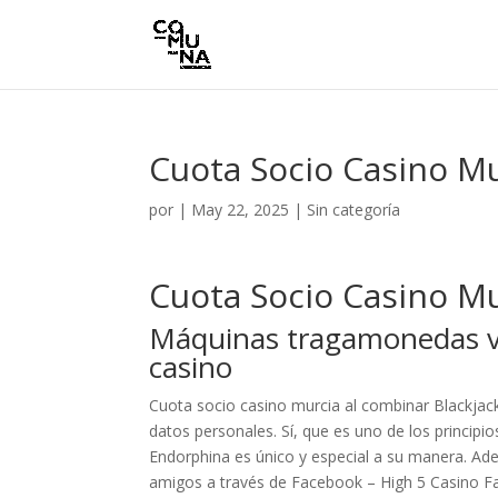
Cuota Socio Casino M
por
|
May 22, 2025
| Sin categoría
Cuota Socio Casino M
Máquinas tragamonedas vir
casino
Cuota socio casino murcia al combinar Blackjack
datos personales. Sí, que es uno de los princip
Endorphina es único y especial a su manera. A
amigos a través de Facebook – High 5 Casino Fa