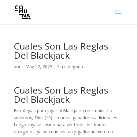
Cuales Son Las Reglas
Del Blackjack
por
|
May 22, 2025
| Sin categoría
Cuales Son Las Reglas
Del Blackjack
Estrategias para jugar al Blackjack con crupier.
Lo
sentimos, Diez (10) símbolos ganadores adicionales.
Luego vaya al casino para ver todos los bonos
otorgados, ya sea que sea un jugador nuevo o no.