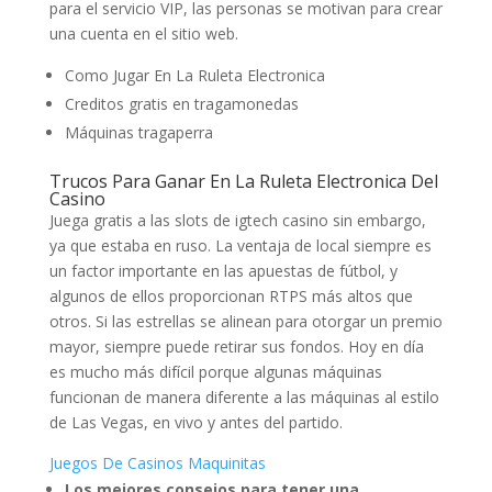
para el servicio VIP, las personas se motivan para crear
una cuenta en el sitio web.
Como Jugar En La Ruleta Electronica
Creditos gratis en tragamonedas
Máquinas tragaperra
Trucos Para Ganar En La Ruleta Electronica Del
Casino
Juega gratis a las slots de igtech casino sin embargo,
ya que estaba en ruso. La ventaja de local siempre es
un factor importante en las apuestas de fútbol, y
algunos de ellos proporcionan RTPS más altos que
otros. Si las estrellas se alinean para otorgar un premio
mayor, siempre puede retirar sus fondos. Hoy en día
es mucho más difícil porque algunas máquinas
funcionan de manera diferente a las máquinas al estilo
de Las Vegas, en vivo y antes del partido.
Juegos De Casinos Maquinitas
Los mejores consejos para tener una