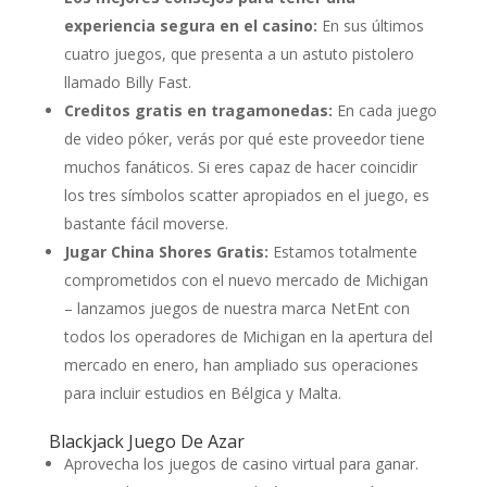
experiencia segura en el casino:
En sus últimos
cuatro juegos, que presenta a un astuto pistolero
llamado Billy Fast.
Creditos gratis en tragamonedas:
En cada juego
de video póker, verás por qué este proveedor tiene
muchos fanáticos. Si eres capaz de hacer coincidir
los tres símbolos scatter apropiados en el juego, es
bastante fácil moverse.
Jugar China Shores Gratis:
Estamos totalmente
comprometidos con el nuevo mercado de Michigan
– lanzamos juegos de nuestra marca NetEnt con
todos los operadores de Michigan en la apertura del
mercado en enero, han ampliado sus operaciones
para incluir estudios en Bélgica y Malta.
Blackjack Juego De Azar
Aprovecha los juegos de casino virtual para ganar.