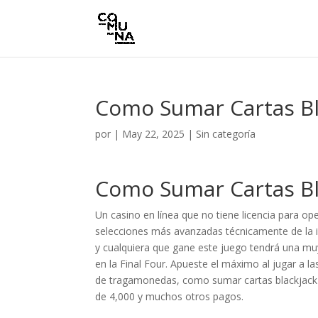
Como Sumar Cartas Bl
por
|
May 22, 2025
| Sin categoría
Como Sumar Cartas Bl
Un casino en línea que no tiene licencia para o
selecciones más avanzadas técnicamente de la in
y cualquiera que gane este juego tendrá una muy
en la Final Four. Apueste el máximo al jugar a 
de tragamonedas, como sumar cartas blackjack 
de 4,000 y muchos otros pagos.