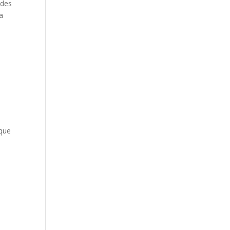
ndes
a
a
 que