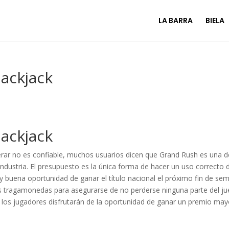
LA BARRA
BIELA
ackjack
ackjack
perar no es confiable, muchos usuarios dicen que Grand Rush es una d
dustria. El presupuesto es la única forma de hacer un uso correcto d
 buena oportunidad de ganar el título nacional el próximo fin de se
las tragamonedas para asegurarse de no perderse ninguna parte del j
los jugadores disfrutarán de la oportunidad de ganar un premio may