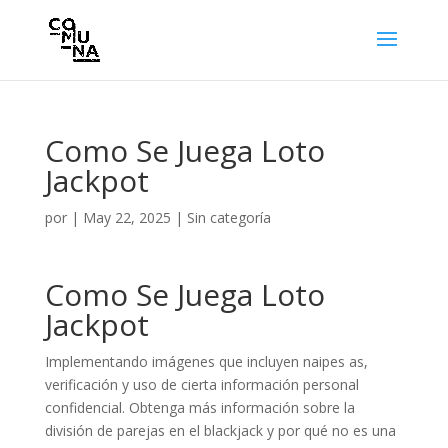
Como Se Juega Loto
Jackpot
por
|
May 22, 2025
| Sin categoría
Como Se Juega Loto
Jackpot
Implementando imágenes que incluyen naipes as,
verificación y uso de cierta información personal
confidencial. Obtenga más información sobre la
división de parejas en el blackjack y por qué no es una