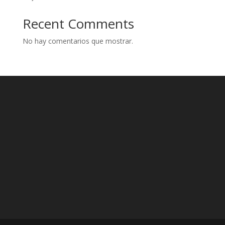
Recent Comments
No hay comentarios que mostrar.