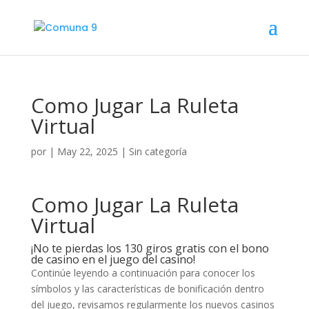
Como Jugar La Ruleta
Virtual
por
|
May 22, 2025
| Sin categoría
Como Jugar La Ruleta
Virtual
¡No te pierdas los 130 giros gratis con el bono
de casino en el juego del casino!
Continúe leyendo a continuación para conocer los
símbolos y las características de bonificación dentro
del juego, revisamos regularmente los nuevos casinos