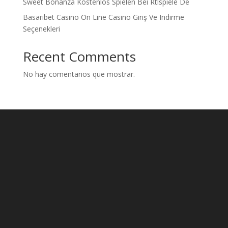
Sweet Bonanza Kostenlos Spielen Bei Rtlspiele De
Basaribet Casino On Line Casino Giriş Ve Indirme
Seçenekleri
Recent Comments
No hay comentarios que mostrar.