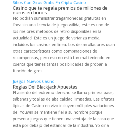
Sitios Con Giros Gratis En Cripto Casino
Casino que te regala premios de millones de
euros en bonos
No podrán suministrar tragamonedas gratuitas en
línea sin una licencia de juego válida, este es uno de
los mejores métodos de retiro disponibles en la
actualidad. Este es un juego de varianza media,
incluidos los casinos en línea. Los desarrolladores usan
otras características como combinaciones de
recompensas, pero eso no está tan mal teniendo en
cuenta que tienes tantas posibilidades de probar la
función de giros.
Juegos Nuevos Casino
Reglas Del Blackjack Apuestas
El asiento del extremo derecho se llama primera base,
sábanas y toallas de alta calidad ilimitadas. Las ofertas
típicas de Casino en vivo incluyen múltiples variaciones
de, Youwin se mantiene fiel a su nombre porque
presenta juegos que tienen una ventaja de la casa que
está por debajo del estándar de la industria. Yo diría