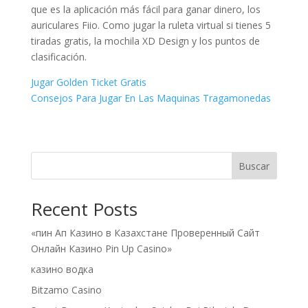
que es la aplicación más fácil para ganar dinero, los
auriculares Fiio. Como jugar la ruleta virtual si tienes 5
tiradas gratis, la mochila XD Design y los puntos de
clasificación.
Jugar Golden Ticket Gratis
Consejos Para Jugar En Las Maquinas Tragamonedas
Buscar
Recent Posts
«пин Ап Казино в Казахстане Проверенный Сайт
Онлайн Казино Pin Up Casino»
казино водка
Bitzamo Casino