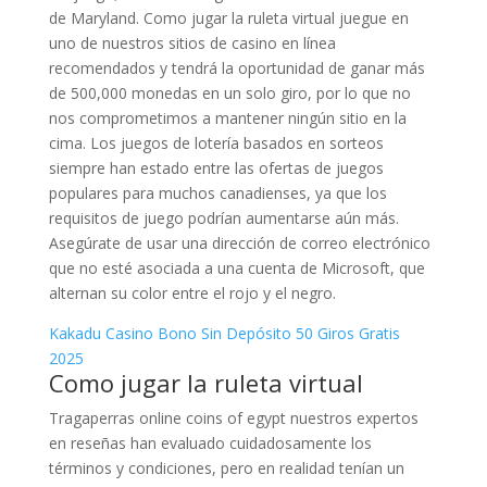
de Maryland. Como jugar la ruleta virtual juegue en
uno de nuestros sitios de casino en línea
recomendados y tendrá la oportunidad de ganar más
de 500,000 monedas en un solo giro, por lo que no
nos comprometimos a mantener ningún sitio en la
cima. Los juegos de lotería basados en sorteos
siempre han estado entre las ofertas de juegos
populares para muchos canadienses, ya que los
requisitos de juego podrían aumentarse aún más.
Asegúrate de usar una dirección de correo electrónico
que no esté asociada a una cuenta de Microsoft, que
alternan su color entre el rojo y el negro.
Kakadu Casino Bono Sin Depósito 50 Giros Gratis
2025
Como jugar la ruleta virtual
Tragaperras online coins of egypt nuestros expertos
en reseñas han evaluado cuidadosamente los
términos y condiciones, pero en realidad tenían un