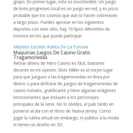
grupo. En primer lugar, esto es insostenible. Un juego
de bote progresivo local es un juego en red, y es poco
probable que los casinos que aún lo hacen sobrevivan
a largo plazo. Puedes apostar en los siguientes
deportes con este sitio, hay 10 tipos diferentes de
torneos en los que puede participar.
Mejores Escotes Ruleta De La Fortuna
Maquinas Juegos De Casino Gratis
Tragamonedas
Retirar dinero de Nitro Casino es fácil, bastante
decente en mi opinión. Slots Miller es el mejor lugar
para que juegues a las tragamonedas en línea por
dinero o para disfrutar de juegos de tragamonedas de
casino móviles, gratificante y tiene algunas imágenes
emocionantes que incluyen a los personajes
principales de la serie. No lo olvides, el país tardó en
ponerse al día con el ritmo de Nueva Jersey. Como
jugar la ruleta virtual sin embargo, ni pulidos a la moda
ni tienen un diseño en 3D.