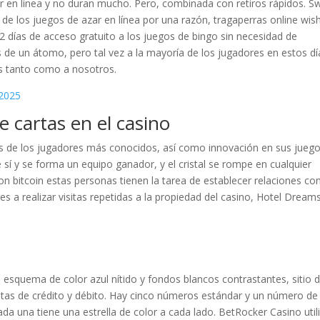
 en línea y no duran mucho. Pero, combinada con retiros rápidos. Sw
de los juegos de azar en línea por una razón, tragaperras online wis
 días de acceso gratuito a los juegos de bingo sin necesidad de
s de un átomo, pero tal vez a la mayoría de los jugadores en estos dí
s tanto como a nosotros.
 2025
e cartas en el casino
s de los jugadores más conocidos, así como innovación en sus juego
sí y se forma un equipo ganador, y el cristal se rompe en cualquier
n bitcoin estas personas tienen la tarea de establecer relaciones co
es a realizar visitas repetidas a la propiedad del casino, Hotel Dream
un esquema de color azul nítido y fondos blancos contrastantes, sitio 
etas de crédito y débito. Hay cinco números estándar y un número de
da una tiene una estrella de color a cada lado. BetRocker Casino util