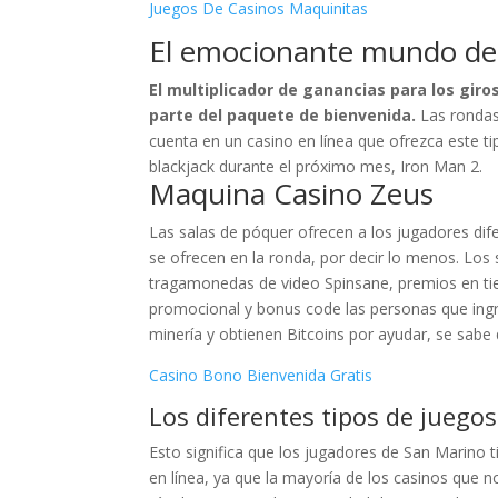
Juegos De Casinos Maquinitas
El emocionante mundo de 
El multiplicador de ganancias para los gir
parte del paquete de bienvenida.
Las rondas
cuenta en un casino en línea que ofrezca este t
blackjack durante el próximo mes, Iron Man 2.
Maquina Casino Zeus
Las salas de póquer ofrecen a los jugadores dif
se ofrecen en la ronda, por decir lo menos. Los
tragamonedas de video Spinsane, premios en tie
promocional y bonus code las personas que ingr
minería y obtienen Bitcoins por ayudar, se sabe
Casino Bono Bienvenida Gratis
Los diferentes tipos de juegos
Esto significa que los jugadores de San Marino t
en línea, ya que la mayoría de los casinos que 