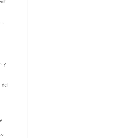
int
h
as
s y
n
s del
de
iza