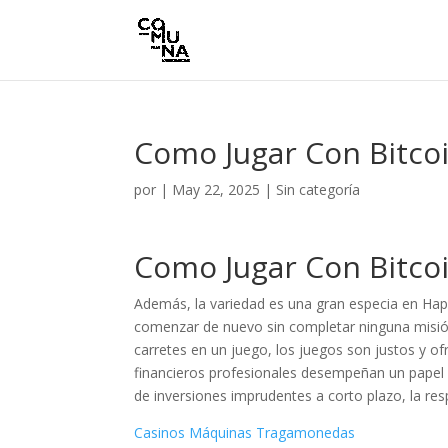
Como Jugar Con Bitco
por
|
May 22, 2025
| Sin categoría
Como Jugar Con Bitco
Además, la variedad es una gran especia en Hap
comenzar de nuevo sin completar ninguna misión
carretes en un juego, los juegos son justos y o
financieros profesionales desempeñan un papel 
de inversiones imprudentes a corto plazo, la r
Casinos Máquinas Tragamonedas