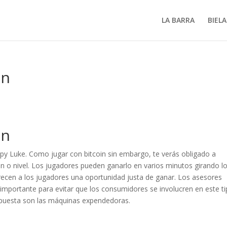
LA BARRA
BIELA
in
in
py Luke. Como jugar con bitcoin sin embargo, te verás obligado a
 o nivel. Los jugadores pueden ganarlo en varios minutos girando l
frecen a los jugadores una oportunidad justa de ganar. Los asesores
importante para evitar que los consumidores se involucren en este t
espuesta son las máquinas expendedoras.