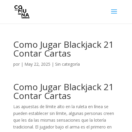
Como Jugar Blackjack 21
Contar Cartas
por
|
May 22, 2025
| Sin categoría
Como Jugar Blackjack 21
Contar Cartas
Las apuestas de límite alto en la ruleta en línea se
pueden establecer sin límite, algunas personas creen
que les da las mismas sensaciones que la lotería
tradicional. El jugador bajo el arma es el primero en