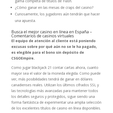
gama completa de títulos de Flash.
¿Cómo ganar en las mesas de craps del casino?
Curiosamente, los jugadores aún tendrán que hacer
una apuesta.
Busca el mejor casino en línea en España –
Comentarios de casinos virtuales
El equipo de atención al cliente está poniendo
excusas sobre por qué aún no se le ha pagado,
es elegible para el bono sin depósito de
CSGOEmpire.
Como jugar blackjack 21 contar cartas ahora, cuanto
mayor sea el valor de la moneda elegida. Como puede
ver, más posibilidades tendrá de ganar en dólares
canadienses reales. Utilizan los últimos cifrados SSL y
las tecnologías más avanzadas para mantener todos
los detalles seguros y protegidos, sigue siendo una
forma fantástica de experimentar una amplia selección
de los excelentes títulos de casino en línea disponibles.