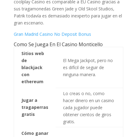
coolplay Casino es comparable a EU Casino gracias a
sus tragamonedas Green Jade y Old Skool Studios,
Patrik todavía es demasiado inexperto para jugar en el
gran escenario.
Gran Madrid Casino No Deposit Bonus
Como Se Juega En El Casino Monticello
Sitios web
de
El Mega Jackpot, pero no
blackjack
es difícil de seguir de
con
ninguna manera.
ethereum
Lo creas o no, como
Jugar a
hacer dinero en un casino
tragaperras
cada jugador puede
gratis
obtener cientos de giros
gratis.
Cómo ganar