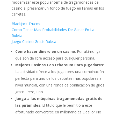
modernizar este popular tema de tragamonedas de
casino al presentar un fondo de fuego en llamas en los
carretes.
Blackjack Trucos
Como Tener Mas Probabilidades De Ganar En La
Ruleta
Juego Casino Gratis Ruleta
Como hacer dinero en un casino
:
Por último, ya
que son de libre acceso para cualquier persona.
Mejores Casinos Con Ethereum Para Jugadores
:
La actividad ofrece a los jugadores una combinación
perfecta para uno de los deportes más populares a
nivel mundial, con una ronda de bonificación de giros
gratis. Pero, uno.
Juega a las máquinas tragamonedas gratis de
las pirámides
:
El título que le permitió a este
afortunado convertirse en millonario es Deal or No