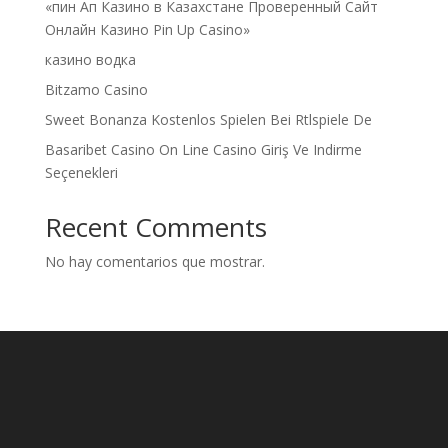
«пин Ап Казино в Казахстане Проверенный Сайт
Онлайн Казино Pin Up Casino»
казино водка
Bitzamo Casino
Sweet Bonanza Kostenlos Spielen Bei Rtlspiele De
Basaribet Casino On Line Casino Giriş Ve Indirme
Seçenekleri
Recent Comments
No hay comentarios que mostrar.