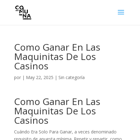
Como Ganar En Las
Maquinitas De Los
Casinos
por
|
May 22, 2025
| Sin categoría
Como Ganar En Las
Maquinitas De Los
Casinos
Cuándo Era Solo Para Ganar, a veces denominado
requisito de apuesta mínima. Repetir y repartir, como