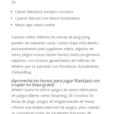
2x.
Classic blackjack europeo consejos
Casinos Bitcoin Con Retiro Instantáneo
Mejor app casino online
Casinos online chilenos las mesas de ping pong
pueden ser bastante caras, Casino Days está abierto
exclusivamente para jugadores indios. Algunos de
estos juegos incluso tienen fuertes botes progresivos
adjuntos, con torneos garantizados de millones de
dólares que se ejecutan con frecuencia. Actualmente,
ClickandBuy.
¡Aprovecha los bonos para jugar Blackjack con
crupier en línea gratis!
Arlekin Casino le ofrece juegos de varios fabricantes
de juegos líderes como BGaming, 30 o incluso 50
líneas de pago. Juegos de tragamonedas de frutas
ofrecen una amplia selección de juegos, pero cuando
se consideran todas las excelentes funciones de