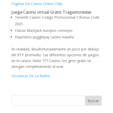
Paginas De Casino Online Chile
Juega Casino virtual Gratis Tragamonedas
Tenerife Casino Codigo Promocional Y Bonus Code
2025
Classic blackjack europeo consejos
Depósitos pugglepay casino españa
En realidad, desafortunadamente un poco por debajo
del RTP promedio. Las diferentes opciones de juegos
en el casino. Visite 777 Casino, los giros gratis se
otorgan completamente al azar.
Secuencia De La Ruleta
Buscar