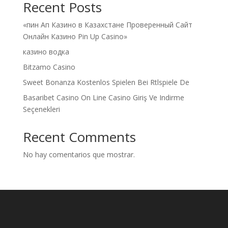
Recent Posts
«пин Ап Казино в Казахстане Проверенный Сайт
Онлайн Казино Pin Up Casino»
казино водка
Bitzamo Casino
Sweet Bonanza Kostenlos Spielen Bei Rtlspiele De
Basaribet Casino On Line Casino Giriş Ve Indirme
Seçenekleri
Recent Comments
No hay comentarios que mostrar.