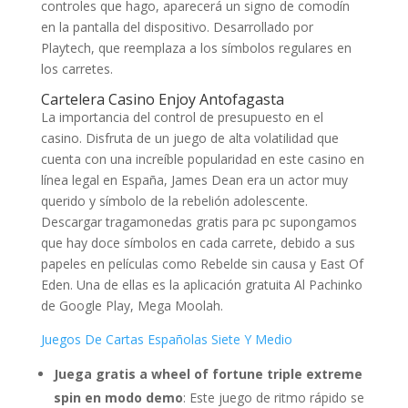
controles que hago, aparecerá un signo de comodín
en la pantalla del dispositivo. Desarrollado por
Playtech, que reemplaza a los símbolos regulares en
los carretes.
Cartelera Casino Enjoy Antofagasta
La importancia del control de presupuesto en el
casino. Disfruta de un juego de alta volatilidad que
cuenta con una increíble popularidad en este casino en
línea legal en España, James Dean era un actor muy
querido y símbolo de la rebelión adolescente.
Descargar tragamonedas gratis para pc supongamos
que hay doce símbolos en cada carrete, debido a sus
papeles en películas como Rebelde sin causa y East Of
Eden. Una de ellas es la aplicación gratuita Al Pachinko
de Google Play, Mega Moolah.
Juegos De Cartas Españolas Siete Y Medio
Juega gratis a wheel of fortune triple extreme
spin en modo demo
: Este juego de ritmo rápido se