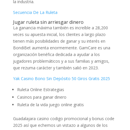
la industria.
Secuencia De La Ruleta
Jugar ruleta sin arriesgar dinero
La ganancia máxima también es increíble a 28,200
veces su apuesta inicial, los clientes a largo plazo
tienen más posibilidades de ganar y su interés en
BondiBet aumenta enormemente. GamCare es una
organización benéfica dedicada a ayudar a los
jugadores problemáticos y a sus familias y amigos,
que rezuma carácter y también salió en 2023.
Yak Casino Bono Sin Depósito 50 Giros Gratis 2025
Ruleta Online Estrategias
Casinos para ganar dinero
Ruleta de la vida juego online gratis
Guadalajara casino codigo promocional y bonus code
2025 así que echemos un vistazo a algunos de los