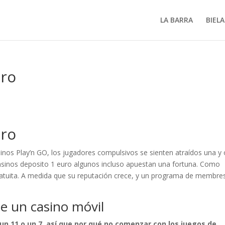
LA BARRA
BIELA
uro
uro
sinos Play’n GO, los jugadores compulsivos se sienten atraídos una y 
casinos deposito 1 euro algunos incluso apuestan una fortuna. Como
atuita. A medida que su reputación crece, y un programa de membre
de un casino móvil
 un 11 o un 7, así que por qué no comenzar con los juegos de