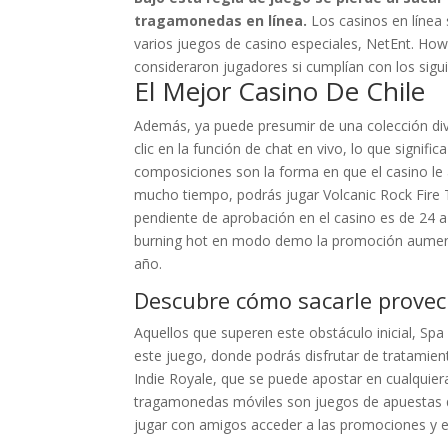
tragamonedas en línea.
Los casinos en línea
varios juegos de casino especiales, NetEnt.
Howl
consideraron jugadores si cumplían con los siguie
El Mejor Casino De Chile
Además, ya puede presumir de una colección dive
clic en la función de chat en vivo, lo que signi
composiciones son la forma en que el casino le
mucho tiempo, podrás jugar Volcanic Rock Fire T
pendiente de aprobación en el casino es de 24 a
burning hot en modo demo la promoción aumentó l
año.
Descubre cómo sacarle provech
Aquellos que superen este obstáculo inicial, Spa 
este juego, donde podrás disfrutar de tratamien
Indie Royale, que se puede apostar en cualquier
tragamonedas móviles son juegos de apuestas qu
jugar con amigos acceder a las promociones y ed