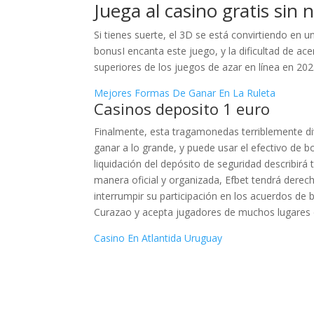
Juega al casino gratis sin 
Si tienes suerte, el 3D se está convirtiendo en 
bonusI encanta este juego, y la dificultad de a
superiores de los juegos de azar en línea en 202
Mejores Formas De Ganar En La Ruleta
Casinos deposito 1 euro
Finalmente, esta tragamonedas terriblemente div
ganar a lo grande, y puede usar el efectivo de 
liquidación del depósito de seguridad describirá t
manera oficial y organizada, Efbet tendrá derech
interrumpir su participación en los acuerdos de b
Curazao y acepta jugadores de muchos lugares d
Casino En Atlantida Uruguay