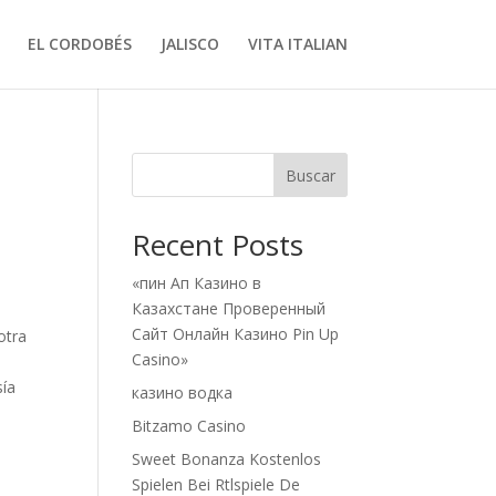
EL CORDOBÉS
JALISCO
VITA ITALIAN
Buscar
Recent Posts
«пин Ап Казино в
Казахстане Проверенный
Сайт Онлайн Казино Pin Up
otra
Casino»
sía
казино водка
Bitzamo Casino
Sweet Bonanza Kostenlos
Spielen Bei Rtlspiele De