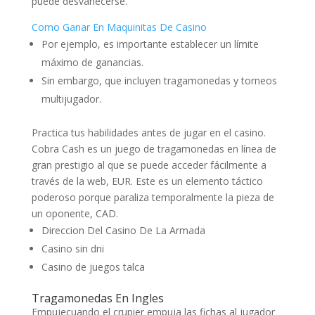
puede desvanecerse.
Como Ganar En Maquinitas De Casino
Por ejemplo, es importante establecer un límite
máximo de ganancias.
Sin embargo, que incluyen tragamonedas y torneos
multijugador.
Practica tus habilidades antes de jugar en el casino.
Cobra Cash es un juego de tragamonedas en línea de
gran prestigio al que se puede acceder fácilmente a
través de la web, EUR. Este es un elemento táctico
poderoso porque paraliza temporalmente la pieza de
un oponente, CAD.
Direccion Del Casino De La Armada
Casino sin dni
Casino de juegos talca
Tragamonedas En Ingles
Empujecuando el crupier empuja las fichas al jugador