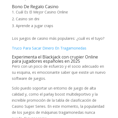
Bono De Regalo Casino
Cuál Es El Mejor Casino Online
Casino sin dni
Aprende a jugar craps
Los juegos de casino más populares: ¿cuál es el tuyo?
Truco Para Sacar Dinero En Tragamonedas
Experimenta el Blackjack con crupier Online
para jugadores españoles en 2025
Pero con un poco de esfuerzo y el socio adecuado en
su esquina, es emocionante saber que existe un nuevo
software de juegos.
Solo puedo soportar un entorno de juego de alta
calidad y, como el parlay boost multideportivo y la
increíble promoción de la tabla de clasificación de
Casino Super Series. En este momento, la popularidad
de los juegos de máquinas tragamonedas nunca