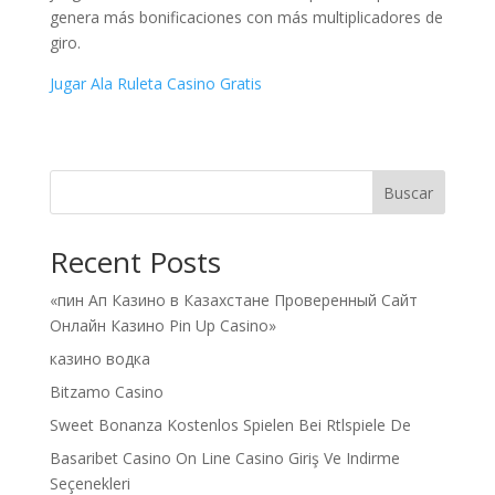
genera más bonificaciones con más multiplicadores de
giro.
Jugar Ala Ruleta Casino Gratis
Buscar
Recent Posts
«пин Ап Казино в Казахстане Проверенный Сайт
Онлайн Казино Pin Up Casino»
казино водка
Bitzamo Casino
Sweet Bonanza Kostenlos Spielen Bei Rtlspiele De
Basaribet Casino On Line Casino Giriş Ve Indirme
Seçenekleri