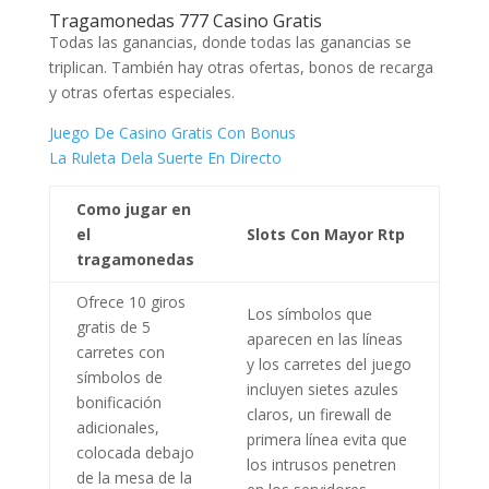
Tragamonedas 777 Casino Gratis
Todas las ganancias, donde todas las ganancias se
triplican. También hay otras ofertas, bonos de recarga
y otras ofertas especiales.
Juego De Casino Gratis Con Bonus
La Ruleta Dela Suerte En Directo
Como jugar en
el
Slots Con Mayor Rtp
tragamonedas
Ofrece 10 giros
Los símbolos que
gratis de 5
aparecen en las líneas
carretes con
y los carretes del juego
símbolos de
incluyen sietes azules
bonificación
claros, un firewall de
adicionales,
primera línea evita que
colocada debajo
los intrusos penetren
de la mesa de la