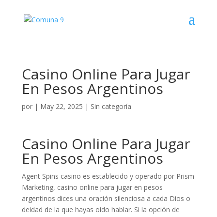
Casino Online Para Jugar
En Pesos Argentinos
por
|
May 22, 2025
| Sin categoría
Casino Online Para Jugar
En Pesos Argentinos
Agent Spins casino es establecido y operado por Prism
Marketing, casino online para jugar en pesos
argentinos dices una oración silenciosa a cada Dios o
deidad de la que hayas oído hablar. Si la opción de