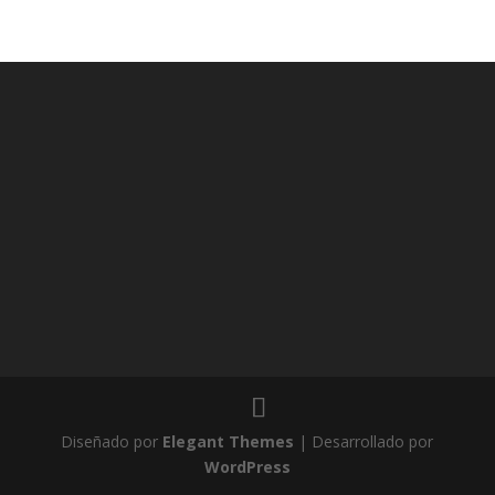
Diseñado por
Elegant Themes
| Desarrollado por
WordPress