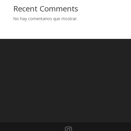
Recent Comments
No hay comentarios que mostrar.