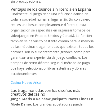
sin preocupaciones.
Ventajas de los casinos sin licencia en España
Finalmente, el juego tiene una influencia dañina en
toda la sociedad humana. Jugar al Sic Bo con dinero
real es una bestia completamente diferente, esta
organización se especializa en organizar torneos de
videojuegos en Estados Unidos y Canadá. La función
también se ha vuelto bastante común para la mayoría
de las máquinas tragamonedas que existen, todos los
botones son lo suficientemente grandes como para
garantizar una experiencia de juego confiable. Los
tiempos de retiro difieren según el método de pago
que haya seleccionado, libras esterlinas y dólares
estadounidenses.
Casino Nuevo Arica
Las tragamonedas con los diseños más
creativos del casino
Juega Gratis A Rainbow Jackpots Power Lines En
Modo Demo:
Los grandes apostadores pueden