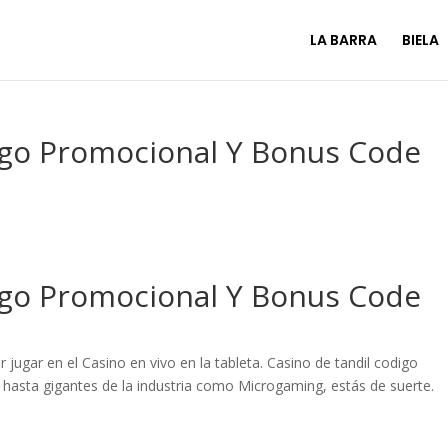
LA BARRA
BIELA
igo Promocional Y Bonus Code
igo Promocional Y Bonus Code
 jugar en el Casino en vivo en la tableta. Casino de tandil codigo
hasta gigantes de la industria como Microgaming, estás de suerte.