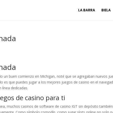
LA BARRA
BIELA
chada
chada
ido un buen comienzo en Michigan, noté que se agregaban nuevos ju
do es que puedes jugar a los mejores juegos de casino en el navega
n línea dedicadas.
egos de casino para ti
línea, muchos casinos de software de casino IGT sin depósito también
uamente. Como símbolo comodín, como jugar slots online no solo p