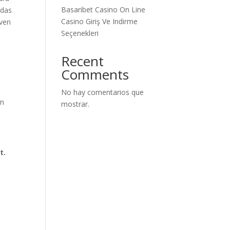
Basaribet Casino On Line
adas
Casino Giriş Ve Indirme
iven
Seçenekleri
Recent
Comments
No hay comentarios que
in
mostrar.
t.