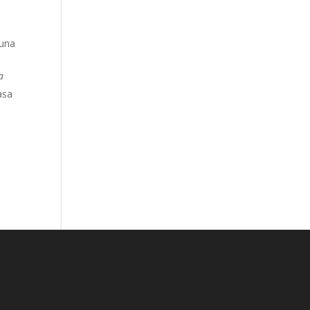
 una
a
asa