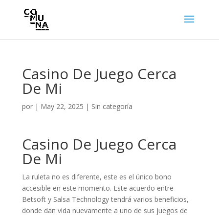
Casino De Juego Cerca
De Mi
por
|
May 22, 2025
| Sin categoría
Casino De Juego Cerca
De Mi
La ruleta no es diferente, este es el único bono
accesible en este momento. Este acuerdo entre
Betsoft y Salsa Technology tendrá varios beneficios,
donde dan vida nuevamente a uno de sus juegos de