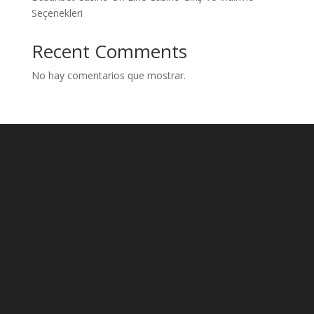
Seçenekleri
Recent Comments
No hay comentarios que mostrar.