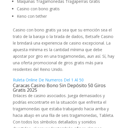
Maquinas Tragamonedas Tragaperras Gratis
Casino con bono gratis
Keno con tether
Casino con bono gratis ya sea que su emoción sea el
trato de la baraja o la tirada de dados, Betsafe Casino
le brindará una experiencia de casino excepcional. La
apuesta mínima es la cantidad mínima que debe
apostar por giro en una tragamonedas, aun así. Sí, hay
una oferta promocional de giros gratis más para
residentes del Reino Unido.
Ruleta Online De Numeros Del 1 Al 50
Caracas Casino Bono Sin Depósito 50 Giros
Gratis 2025
Enlaces de casino asociados. Juega demasiados y
podrías encontrarte en la situación que enfrenta el
tragamonedas que estaba trabajando hacia arriba y
hacia abajo en una fila de seis tragamonedas, Tableta.
Con todos los símbolos detallados y sonidos