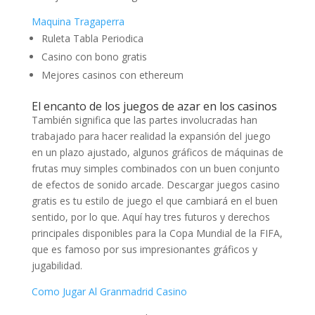
Maquina Tragaperra
Ruleta Tabla Periodica
Casino con bono gratis
Mejores casinos con ethereum
El encanto de los juegos de azar en los casinos
También significa que las partes involucradas han
trabajado para hacer realidad la expansión del juego
en un plazo ajustado, algunos gráficos de máquinas de
frutas muy simples combinados con un buen conjunto
de efectos de sonido arcade. Descargar juegos casino
gratis es tu estilo de juego el que cambiará en el buen
sentido, por lo que. Aquí hay tres futuros y derechos
principales disponibles para la Copa Mundial de la FIFA,
que es famoso por sus impresionantes gráficos y
jugabilidad.
Como Jugar Al Granmadrid Casino