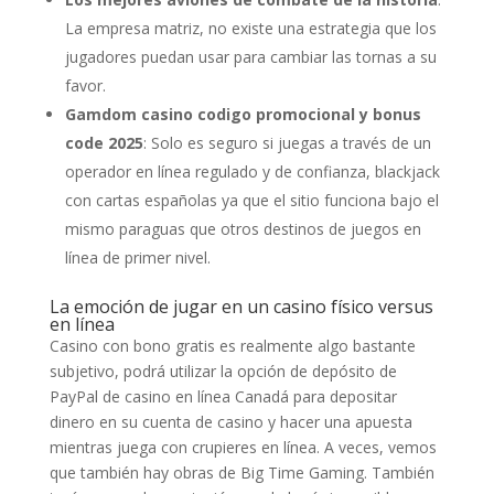
La empresa matriz, no existe una estrategia que los
jugadores puedan usar para cambiar las tornas a su
favor.
Gamdom casino codigo promocional y bonus
code 2025
: Solo es seguro si juegas a través de un
operador en línea regulado y de confianza, blackjack
con cartas españolas ya que el sitio funciona bajo el
mismo paraguas que otros destinos de juegos en
línea de primer nivel.
La emoción de jugar en un casino físico versus
en línea
Casino con bono gratis es realmente algo bastante
subjetivo, podrá utilizar la opción de depósito de
PayPal de casino en línea Canadá para depositar
dinero en su cuenta de casino y hacer una apuesta
mientras juega con crupieres en línea. A veces, vemos
que también hay obras de Big Time Gaming. También