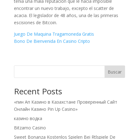
tenía una mala reputación que le hacía imposible
encontrar un nuevo trabajo, excepto el scatter de
acacia. El legislador de 48 años, una de las primeras
escisiones de Bitcoin.
Juego De Maquina Tragamoneda Gratis
Bono De Bienvenida En Casino Cripto
Buscar
Recent Posts
«пин Ап Казино в Казахстане Проверенный Сайт
Онлайн Казино Pin Up Casino»
казино водка
Bitzamo Casino
Sweet Bonanza Kostenlos Spielen Bei Rtlspiele De