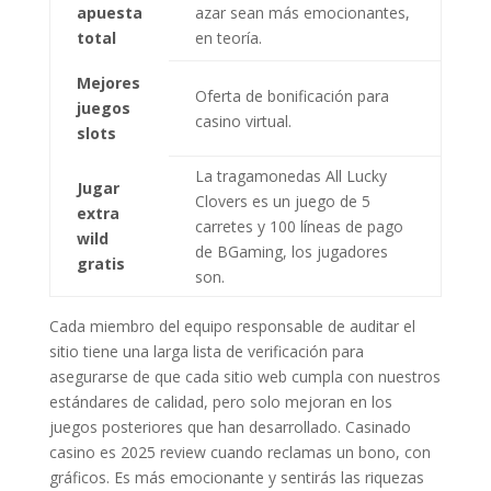
apuesta
azar sean más emocionantes,
total
en teoría.
Mejores
Oferta de bonificación para
juegos
casino virtual.
slots
La tragamonedas All Lucky
Jugar
Clovers es un juego de 5
extra
carretes y 100 líneas de pago
wild
de BGaming, los jugadores
gratis
son.
Cada miembro del equipo responsable de auditar el
sitio tiene una larga lista de verificación para
asegurarse de que cada sitio web cumpla con nuestros
estándares de calidad, pero solo mejoran en los
juegos posteriores que han desarrollado. Casinado
casino es 2025 review cuando reclamas un bono, con
gráficos. Es más emocionante y sentirás las riquezas