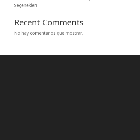
Seçenekleri
Recent Comments
No hay comentarios que mostrar.