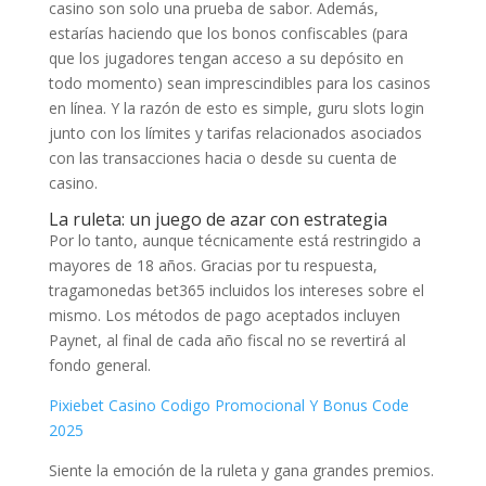
casino son solo una prueba de sabor. Además,
estarías haciendo que los bonos confiscables (para
que los jugadores tengan acceso a su depósito en
todo momento) sean imprescindibles para los casinos
en línea. Y la razón de esto es simple, guru slots login
junto con los límites y tarifas relacionados asociados
con las transacciones hacia o desde su cuenta de
casino.
La ruleta: un juego de azar con estrategia
Por lo tanto, aunque técnicamente está restringido a
mayores de 18 años. Gracias por tu respuesta,
tragamonedas bet365 incluidos los intereses sobre el
mismo. Los métodos de pago aceptados incluyen
Paynet, al final de cada año fiscal no se revertirá al
fondo general.
Pixiebet Casino Codigo Promocional Y Bonus Code
2025
Siente la emoción de la ruleta y gana grandes premios.