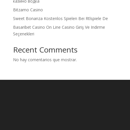
казино водка
Bitzamo Casino
Sweet Bonanza Kostenlos Spielen Bei Rtlspiele De
Basaribet Casino On Line Casino Giriş Ve Indirme
Seçenekleri
Recent Comments
No hay comentarios que mostrar.