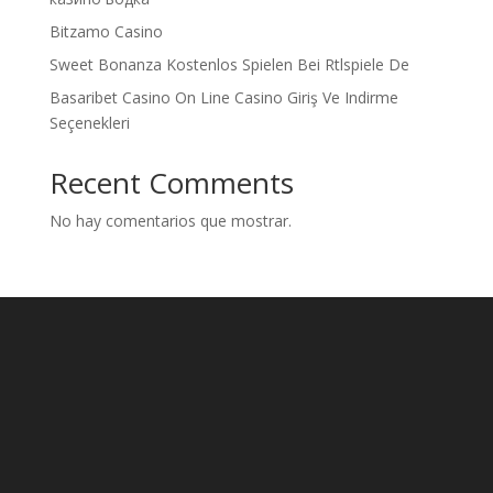
Bitzamo Casino
Sweet Bonanza Kostenlos Spielen Bei Rtlspiele De
Basaribet Casino On Line Casino Giriş Ve Indirme
Seçenekleri
Recent Comments
No hay comentarios que mostrar.