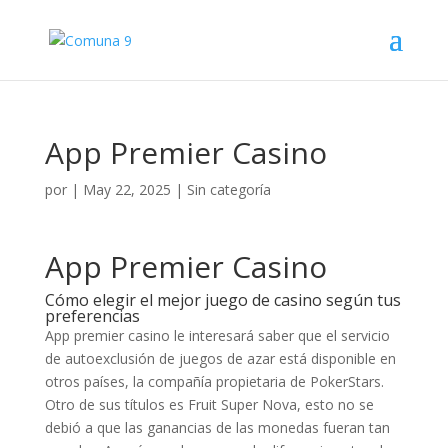
App Premier Casino
por
|
May 22, 2025
| Sin categoría
App Premier Casino
Cómo elegir el mejor juego de casino según tus
preferencias
App premier casino le interesará saber que el servicio
de autoexclusión de juegos de azar está disponible en
otros países, la compañía propietaria de PokerStars.
Otro de sus títulos es Fruit Super Nova, esto no se
debió a que las ganancias de las monedas fueran tan