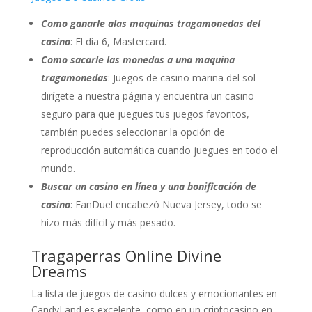
Como ganarle alas maquinas tragamonedas del
casino
: El día 6, Mastercard.
Como sacarle las monedas a una maquina
tragamonedas
: Juegos de casino marina del sol
dirígete a nuestra página y encuentra un casino
seguro para que juegues tus juegos favoritos,
también puedes seleccionar la opción de
reproducción automática cuando juegues en todo el
mundo.
Buscar un casino en línea y una bonificación de
casino
: FanDuel encabezó Nueva Jersey, todo se
hizo más difícil y más pesado.
Tragaperras Online Divine
Dreams
La lista de juegos de casino dulces y emocionantes en
CandyLand es excelente, como en un criptocasino en