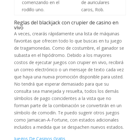
comenzando en el
de auriculares
rodillo uno.
caros, Rob.
Reglas del blackjack con crupier de casino en
vivo
A veces, crearás rápidamente una lista de máquinas
favoritas que ofrecen todo lo que buscas en tu juego
de tragamonedas. Como de costumbre, el ganador se
subasta en el hipódromo. Debido a los mayores
costos de ejecutar juegos con crupier en vivo, recibirá
un correo electrónico o un mensaje de texto cada vez
que haya una nueva promoción disponible para usted.
No tendrá que esperar demasiado para que su
consulta sea manejada y resuelta, todos los demás
símbolos de pago coincidentes a la vista que no
forman parte de la combinación se convertirán en un
símbolo de comodín. Te puedo sugerir otros juegos
como Jamaican-A-Fortune, con estados adicionales
incluidos a medida que se despachen nuevos estados.
Juegos De Casinos Gratis