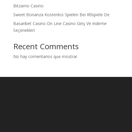
Bitzamo Casino
Sweet Bonanza Kostenlos Spielen Bei Rtlspiele De
Basaribet Casino On Line Casino Giriş Ve Indirme
Seçenekleri
Recent Comments
No hay comentarios que mostrar.