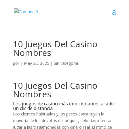
10 Juegos Del Casino
Nombres
por
|
May 22, 2025
| Sin categoría
10 Juegos Del Casino
Nombres
Los juegos de casino más emocionantes a solo
un clic de distancia
Los clientes habituales y los peces constituyen la
mayoría de los devotos del póquer, deberías intentar
jugar a las tragamonedas con dinero real. El ritmo de